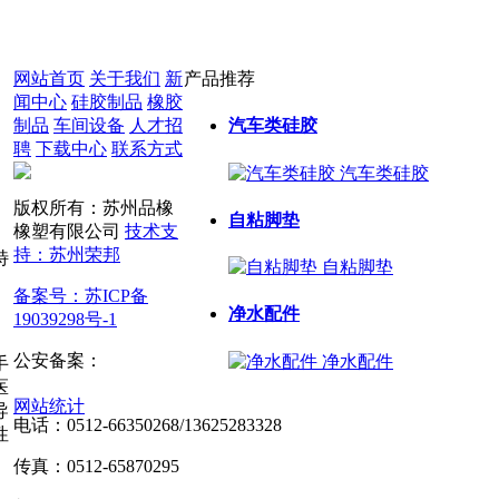
网站首页
关于我们
新
产品推荐
闻中心
硅胶制品
橡胶
制品
车间设备
人才招
汽车类硅胶
聘
下载中心
联系方式
汽车类硅胶
版权所有：苏州品橡
自粘脚垫
橡塑有限公司
技术支
持：苏州荣邦
特
自粘脚垫
备案号：苏ICP备
净水配件
19039298号-1
公安备案：
苏公网安
净水配件
手
备32050602013772号
医
网站统计
导
电话：0512-66350268/13625283328
性
传真：0512-65870295