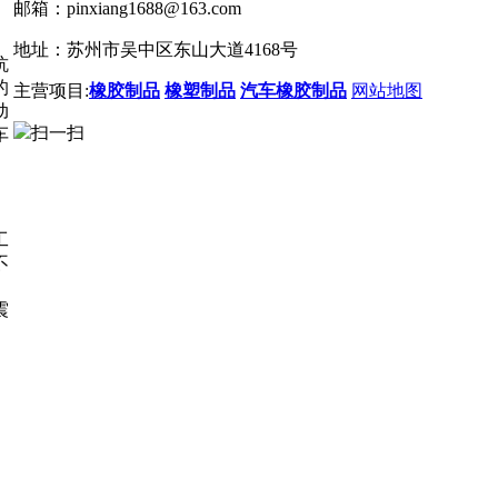
邮箱：pinxiang1688@163.com
地址：苏州市吴中区东山大道4168号
抗
的
主营项目:
橡胶制品
橡塑制品
汽车橡胶制品
网站地图
动
扫一扫
车
工
不
震